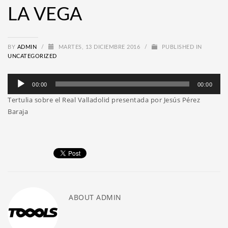
LA VEGA
BY
ADMIN
/
MARTES, 13 DICIEMBRE 2016
/
PUBLISHED IN
UNCATEGORIZED
Reproductor
00:00
00:00
de
Tertulia sobre el Real Valladolid presentada por Jesús Pérez
audio
Baraja
ABOUT
ADMIN