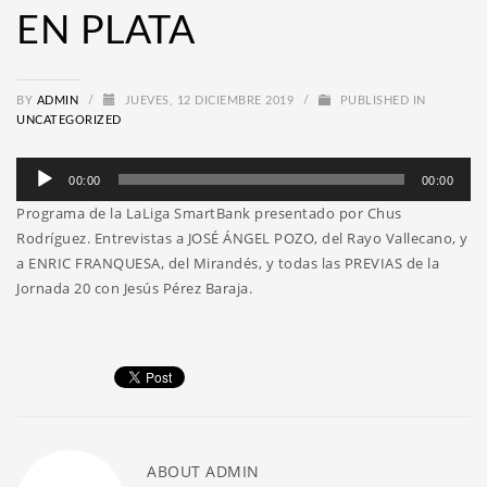
EN PLATA
BY
ADMIN
/
JUEVES, 12 DICIEMBRE 2019
/
PUBLISHED IN
UNCATEGORIZED
Reproductor
00:00
00:00
de
Programa de la LaLiga SmartBank presentado por Chus
audio
Rodríguez. Entrevistas a JOSÉ ÁNGEL POZO, del Rayo Vallecano, y
a ENRIC FRANQUESA, del Mirandés, y todas las PREVIAS de la
Jornada 20 con Jesús Pérez Baraja.
ABOUT
ADMIN