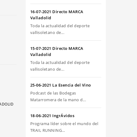
riba/abajo
ra
16-07-2021 Directo MARCA
umentar
Valladolid
Toda la actualidad del deporte
sminuir
vallisoletano de...
olumen.
15-07-2021 Directo MARCA
Valladolid
Toda la actualidad del deporte
vallisoletano de...
25-06-2021 La Esencia del Vino
Podcast de las Bodegas
Matarromera de la mano d...
LADOLID
18-06-2021 IngrÁvidos
Programa líder sobre el mundo del
TRAIL RUNNING...