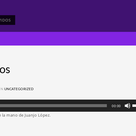
VIDOS
os
IN
UNCATEGORIZED
Ut
00:00
la
 la mano de Juanjo López.
te
d
fl