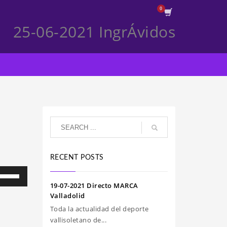
25-06-2021 IngrÁvidos
RECENT POSTS
iliza
s
19-07-2021 Directo MARCA
clas
Valladolid
e
Toda la actualidad del deporte
echa
vallisoletano de...