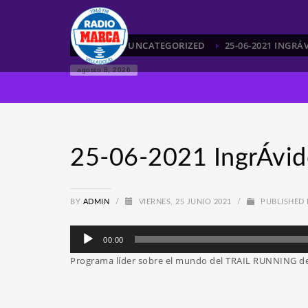
HOME
UNCATEGORIZED
25-06-2021 INGRÁ
agosto 8, 2026
25-06-2021 IngrÁvid
BY
ADMIN
/
VIERNES, 25 JUNIO 2021
/
PUBLISHED 
Reproductor
00:00
de
Programa líder sobre el mundo del TRAIL RUNNING de
audio