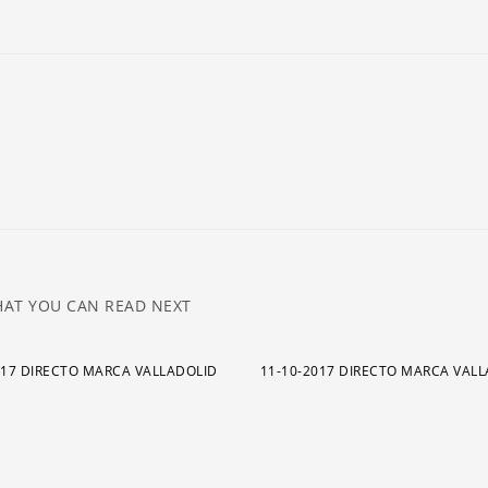
ar
pa
a
o
di
el
v
AT YOU CAN READ NEXT
017 DIRECTO MARCA VALLADOLID
11-10-2017 DIRECTO MARCA VAL