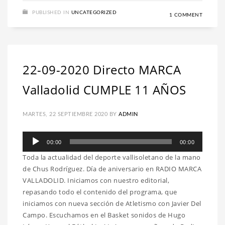
PUBLISHED IN
UNCATEGORIZED
1 COMMENT
22-09-2020 Directo MARCA
Valladolid CUMPLE 11 AÑOS
MARTES, 22 SEPTIEMBRE 2020
BY
ADMIN
Reproductor
00:00
00:00
de
Toda la actualidad del deporte vallisoletano de la mano
audio
de Chus Rodríguez. Día de aniversario en RADIO MARCA
VALLADOLID. Iniciamos con nuestro editorial,
repasando todo el contenido del programa, que
iniciamos con nueva sección de Atletismo con Javier Del
Campo. Escuchamos en el Basket sonidos de Hugo