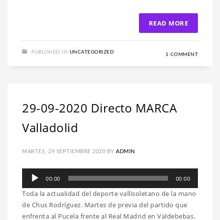
READ MORE
PUBLISHED IN
UNCATEGORIZED
1 COMMENT
29-09-2020 Directo MARCA
Valladolid
MARTES, 29 SEPTIEMBRE 2020
BY
ADMIN
Reproductor
00:00
00:00
de
Toda la actualidad del deporte vallisoletano de la mano
audio
de Chus Rodríguez. Martes de previa del partido que
enfrenta al Pucela frente al Real Madrid en Valdebebas.