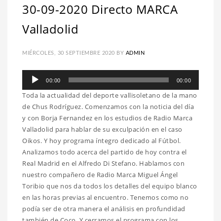
30-09-2020 Directo MARCA
Valladolid
MIÉRCOLES, 30 SEPTIEMBRE 2020
BY
ADMIN
Reproductor
00:00
00:00
de
Toda la actualidad del deporte vallisoletano de la mano
audio
de Chus Rodríguez. Comenzamos con la noticia del día
y con Borja Fernandez en los estudios de Radio Marca
Valladolid para hablar de su exculpación en el caso
Oikos. Y hoy programa íntegro dedicado al Fútbol.
Analizamos todo acerca del partido de hoy contra el
Real Madrid en el Alfredo Di Stefano. Hablamos con
nuestro compañero de Radio Marca Miguel Ángel
Toribio que nos da todos los detalles del equipo blanco
en las horas previas al encuentro. Tenemos como no
podía ser de otra manera el análisis en profundidad
también de Coco. Y cerramos el programa con los