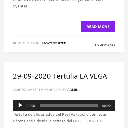
oyentes.
READ MORE
PUBLISHED IN
UNCATEGORIZED
5 COMMENTS
29-09-2020 Tertulia LA VEGA
MARTES, 29 SEPTIEMBRE 2020
BY
ADMIN
Reproductor
00:00
00:00
de
Tertulia de aficionados del Real Valladolid con Jesús
audio
Pérez Baraja desde la terraza del HOTEL LA VEGA.