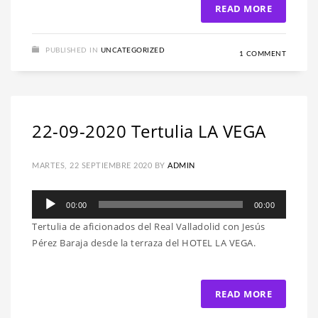
READ MORE
PUBLISHED IN
UNCATEGORIZED
1 COMMENT
22-09-2020 Tertulia LA VEGA
MARTES, 22 SEPTIEMBRE 2020
BY
ADMIN
Reproductor
00:00
00:00
de
Tertulia de aficionados del Real Valladolid con Jesús
audio
Pérez Baraja desde la terraza del HOTEL LA VEGA.
READ MORE