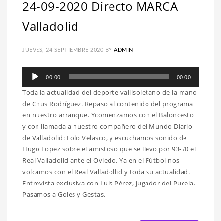
24-09-2020 Directo MARCA
Valladolid
JUEVES, 24 SEPTIEMBRE 2020
BY
ADMIN
Reproductor
00:00
00:00
de
Toda la actualidad del deporte vallisoletano de la mano
audio
de Chus Rodríguez. Repaso al contenido del programa
en nuestro arranque. Ycomenzamos con el Baloncesto
y con llamada a nuestro compañero del Mundo Diario
de Valladolid: Lolo Velasco, y escuchamos sonido de
Hugo López sobre el amistoso que se llevo por 93-70 el
Real Valladolid ante el Oviedo. Ya en el Fútbol nos
volcamos con el Real Valladollid y toda su actualidad.
Entrevista exclusiva con Luis Pérez, jugador del Pucela.
Pasamos a Goles y Gestas.