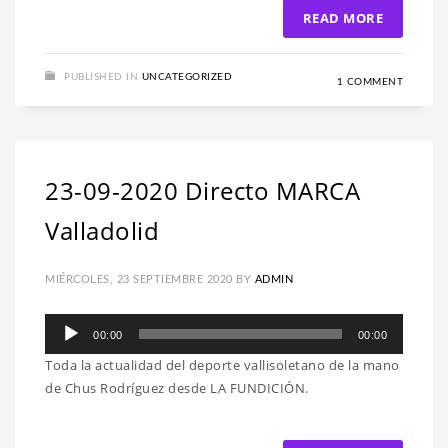
READ MORE
PUBLISHED IN
UNCATEGORIZED
1 COMMENT
23-09-2020 Directo MARCA
Valladolid
MIÉRCOLES, 23 SEPTIEMBRE 2020
BY
ADMIN
Reproductor
00:00
00:00
de
Toda la actualidad del deporte vallisoletano de la mano
audio
de Chus Rodríguez desde LA FUNDICIÓN.