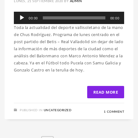
LUNES, 21 SEPTIEMBRE 2020
BY
ADMIN
Reproductor
00:00
00:00
de
Toda la actualidad del deporte vallisoletano de la mano
audio
de Chus Rodríguez. Programa de lunes centrado en el
post partido del Betis – Real Valladolid sin dejar de lado
la información de más deportes de la ciudad como el
análisis del Balonmano con Marco Antonio Mendez a la
cabeza. Ya en el Fútbol todo Pucela con Samu Galicia y
Gonzalo Castro en la terulia de hoy.
READ MORE
PUBLISHED IN
UNCATEGORIZED
1 COMMENT