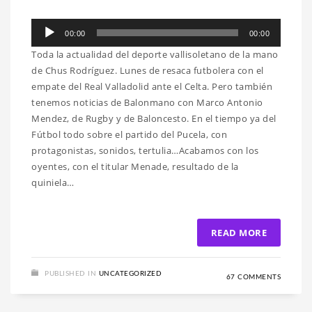
Reproductor
00:00
00:00
de
Toda la actualidad del deporte vallisoletano de la mano
audio
de Chus Rodríguez. Lunes de resaca futbolera con el
empate del Real Valladolid ante el Celta. Pero también
tenemos noticias de Balonmano con Marco Antonio
Mendez, de Rugby y de Baloncesto. En el tiempo ya del
Fútbol todo sobre el partido del Pucela, con
protagonistas, sonidos, tertulia…Acabamos con los
oyentes, con el titular Menade, resultado de la
quiniela…
READ MORE
PUBLISHED IN
UNCATEGORIZED
67 COMMENTS