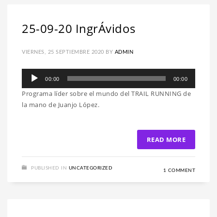
25-09-20 IngrÁvidos
VIERNES, 25 SEPTIEMBRE 2020
BY
ADMIN
Reproductor
00:00
00:00
de
Programa líder sobre el mundo del TRAIL RUNNING de
audio
la mano de Juanjo López.
READ MORE
PUBLISHED IN
UNCATEGORIZED
1 COMMENT