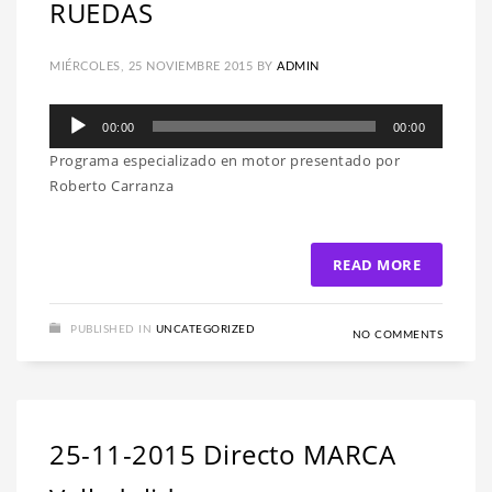
RUEDAS
MIÉRCOLES, 25 NOVIEMBRE 2015
BY
ADMIN
Reproductor
00:00
00:00
de
Programa especializado en motor presentado por
audio
Roberto Carranza
READ MORE
PUBLISHED IN
UNCATEGORIZED
NO COMMENTS
25-11-2015 Directo MARCA