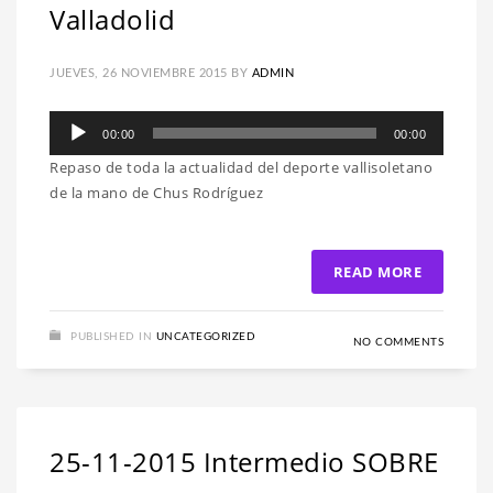
Valladolid
JUEVES, 26 NOVIEMBRE 2015
BY
ADMIN
Reproductor
00:00
00:00
de
Repaso de toda la actualidad del deporte vallisoletano
audio
de la mano de Chus Rodríguez
READ MORE
PUBLISHED IN
UNCATEGORIZED
NO COMMENTS
25-11-2015 Intermedio SOBRE