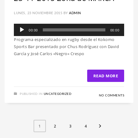
LUNES, 23 NOVIEMBRE 2015
BY
ADMIN
Reproductor
00:00
00:00
de
Programa especializado en rugby desde el Kokomo
audio
Sports Bar presentado por Chus Rodríguez con David
García y José Carlos «Negro» Crespo
READ MORE
PUBLISHED IN
UNCATEGORIZED
NO COMMENTS
2
3
4
1