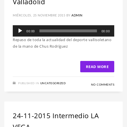
Valladolid
MIÉRCOLES, 25 NOVIEMBRE 2015
BY
ADMIN
Reproductor
00:00
00:00
de
Repaso de toda la actualidad del deporte vallisoletano
audio
de la mano de Chus Rodríguez
READ MORE
PUBLISHED IN
UNCATEGORIZED
NO COMMENTS
24-11-2015 Intermedio LA
VEGA