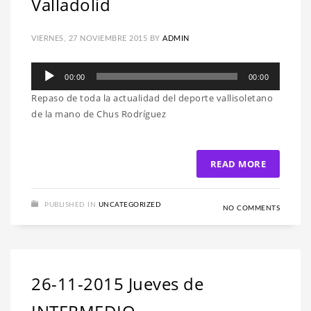
Valladolid
VIERNES, 27 NOVIEMBRE 2015
BY
ADMIN
Reproductor
00:00
00:00
de
Repaso de toda la actualidad del deporte vallisoletano
audio
de la mano de Chus Rodríguez
READ MORE
PUBLISHED IN
UNCATEGORIZED
NO COMMENTS
26-11-2015 Jueves de