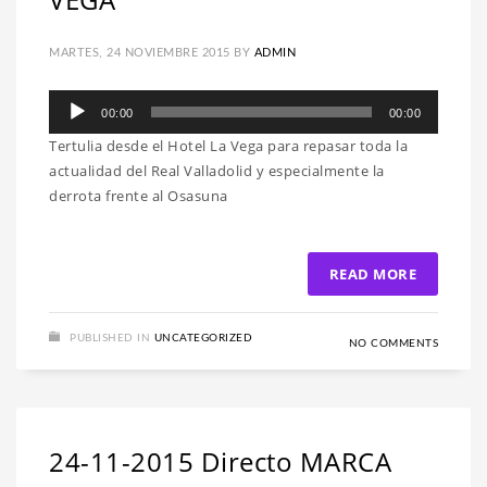
MARTES, 24 NOVIEMBRE 2015
BY
ADMIN
Reproductor
00:00
00:00
de
Tertulia desde el Hotel La Vega para repasar toda la
audio
actualidad del Real Valladolid y especialmente la
derrota frente al Osasuna
READ MORE
PUBLISHED IN
UNCATEGORIZED
NO COMMENTS
24-11-2015 Directo MARCA