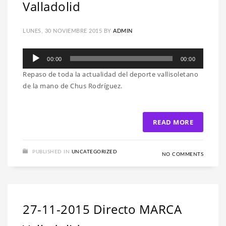
Valladolid
LUNES, 30 NOVIEMBRE 2015
BY
ADMIN
Reproductor
00:00
00:00
de
Repaso de toda la actualidad del deporte vallisoletano
audio
de la mano de Chus Rodríguez.
READ MORE
PUBLISHED IN
UNCATEGORIZED
NO COMMENTS
27-11-2015 Directo MARCA