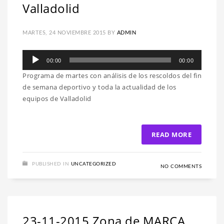
Valladolid
MARTES, 24 NOVIEMBRE 2015
BY
ADMIN
Reproductor
00:00
00:00
de
Programa de martes con análisis de los rescoldos del fin
audio
de semana deportivo y toda la actualidad de los
equipos de Valladolid
READ MORE
PUBLISHED IN
UNCATEGORIZED
NO COMMENTS
23-11-2015 Zona de MARCA