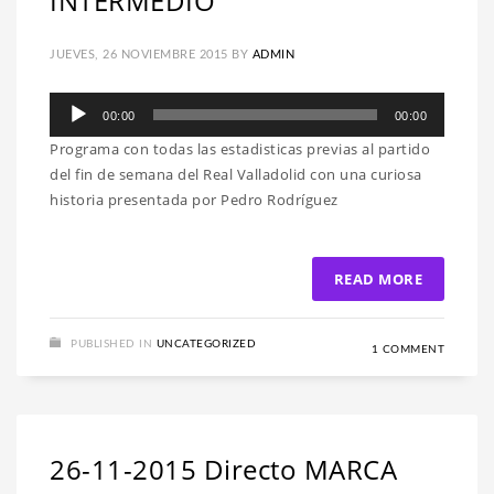
INTERMEDIO
JUEVES, 26 NOVIEMBRE 2015
BY
ADMIN
Reproductor
00:00
00:00
de
Programa con todas las estadisticas previas al partido
audio
del fin de semana del Real Valladolid con una curiosa
historia presentada por Pedro Rodríguez
READ MORE
PUBLISHED IN
UNCATEGORIZED
1 COMMENT
26-11-2015 Directo MARCA