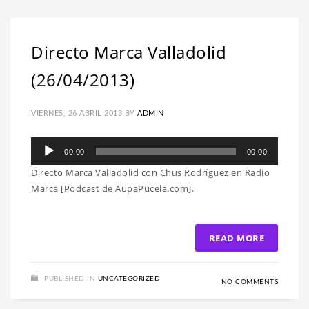
Directo Marca Valladolid
(26/04/2013)
VIERNES, 26 ABRIL 2013
BY
ADMIN
Reproductor
00:00
00:00
de
Directo Marca Valladolid con Chus Rodríguez en Radio
audio
Marca [Podcast de AupaPucela.com].
READ MORE
PUBLISHED IN
UNCATEGORIZED
NO COMMENTS