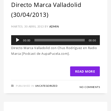
Directo Marca Valladolid
(30/04/2013)
MARTES, 30 ABRIL 2013
BY
ADMIN
Reproductor
00:00
00:00
de
Directo Marca Valladolid con Chus Rodríguez en Radio
audio
Marca [Podcast de AupaPucela.com].
READ MORE
PUBLISHED IN
UNCATEGORIZED
NO COMMENTS