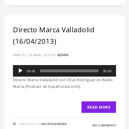
Directo Marca Valladolid
(16/04/2013)
MARTES, 16 ABRIL 2013
BY
ADMIN
Reproductor
00:00
00:00
de
Directo Marca Valladolid con Chus Rodríguez en Radio
audio
Marca [Podcast de AupaPucela.com].
READ MORE
PUBLISHED IN
UNCATEGORIZED
NO COMMENTS