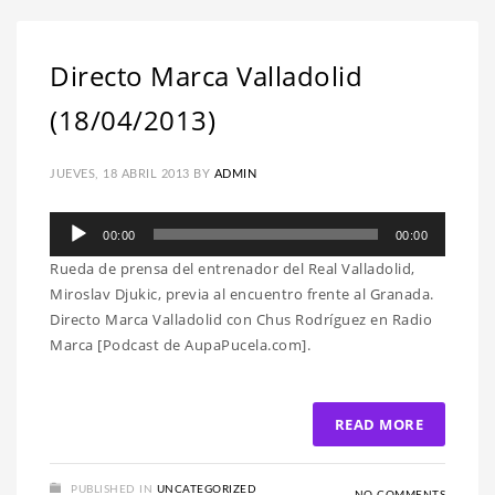
Directo Marca Valladolid
(18/04/2013)
JUEVES, 18 ABRIL 2013
BY
ADMIN
Reproductor
00:00
00:00
de
Rueda de prensa del entrenador del Real Valladolid,
audio
Miroslav Djukic, previa al encuentro frente al Granada.
Directo Marca Valladolid con Chus Rodríguez en Radio
Marca [Podcast de AupaPucela.com].
READ MORE
PUBLISHED IN
UNCATEGORIZED