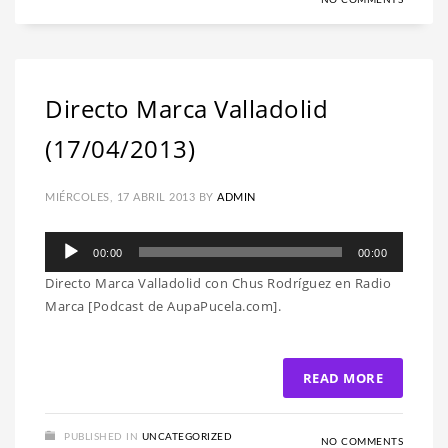
NO COMMENTS
Directo Marca Valladolid
(17/04/2013)
MIÉRCOLES, 17 ABRIL 2013
BY
ADMIN
Reproductor
00:00
00:00
de
Directo Marca Valladolid con Chus Rodríguez en Radio
audio
Marca [Podcast de AupaPucela.com].
READ MORE
PUBLISHED IN
UNCATEGORIZED
NO COMMENTS