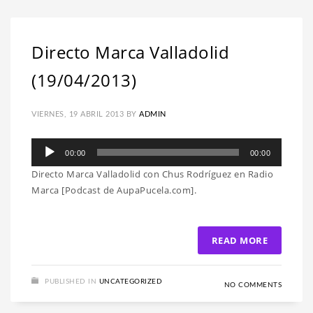
Directo Marca Valladolid
(19/04/2013)
VIERNES, 19 ABRIL 2013
BY
ADMIN
Reproductor
00:00
00:00
de
Directo Marca Valladolid con Chus Rodríguez en Radio
audio
Marca [Podcast de AupaPucela.com].
READ MORE
PUBLISHED IN
UNCATEGORIZED
NO COMMENTS