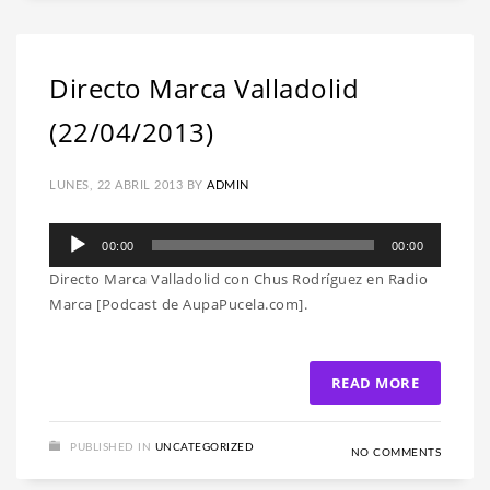
Directo Marca Valladolid
(22/04/2013)
LUNES, 22 ABRIL 2013
BY
ADMIN
Reproductor
00:00
00:00
de
Directo Marca Valladolid con Chus Rodríguez en Radio
audio
Marca [Podcast de AupaPucela.com].
READ MORE
PUBLISHED IN
UNCATEGORIZED
NO COMMENTS