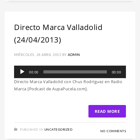
Directo Marca Valladolid
(24/04/2013)
MIÉRCOLES, 24 ABRIL 2013
BY
ADMIN
Reproductor
00:00
00:00
de
Directo Marca Valladolid con Chus Rodríguez en Radio
audio
Marca [Podcast de AupaPucela.com].
READ MORE
PUBLISHED IN
UNCATEGORIZED
NO COMMENTS