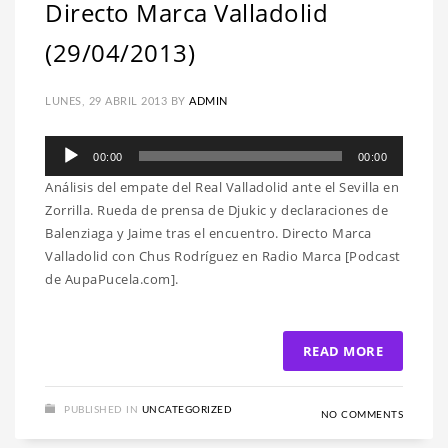
Directo Marca Valladolid
(29/04/2013)
LUNES, 29 ABRIL 2013
BY
ADMIN
Reproductor
00:00
00:00
de
Análisis del empate del Real Valladolid ante el Sevilla en
audio
Zorrilla. Rueda de prensa de Djukic y declaraciones de
Balenziaga y Jaime tras el encuentro. Directo Marca
Valladolid con Chus Rodríguez en Radio Marca [Podcast
de AupaPucela.com].
READ MORE
PUBLISHED IN
UNCATEGORIZED
NO COMMENTS