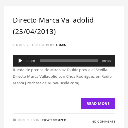
Directo Marca Valladolid
(25/04/2013)
JUEVES, 25 ABRIL 2013
BY
ADMIN
Reproductor
00:00
00:00
de
Rueda de prensa de Miroslav Djukic previa al Sevilla.
audio
Directo Marca Valladolid con Chus Rodríguez en Radio
Marca [Podcast de AupaPucela.com].
READ MORE
PUBLISHED IN
UNCATEGORIZED
NO COMMENTS