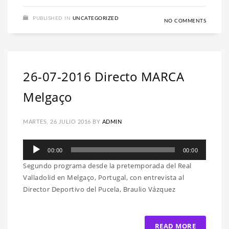
PUBLISHED IN
UNCATEGORIZED
NO COMMENTS
26-07-2016 Directo MARCA
Melgaço
MARTES, 26 JULIO 2016
BY
ADMIN
Reproductor
00:00
00:00
de
Segundo programa desde la pretemporada del Real
audio
Valladolid en Melgaço, Portugal, con entrevista al
Director Deportivo del Pucela, Braulio Vázquez
READ MORE