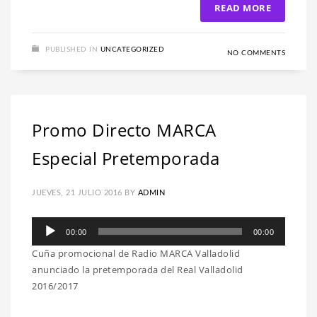
READ MORE
PUBLISHED IN
UNCATEGORIZED
NO COMMENTS
Promo Directo MARCA
Especial Pretemporada
JUEVES, 21 JULIO 2016
BY
ADMIN
Reproductor
00:00
00:00
de
Cuña promocional de Radio MARCA Valladolid
audio
anunciado la pretemporada del Real Valladolid
2016/2017