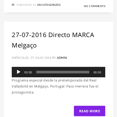
PUBLISHED IN
UNCATEGORIZED
NO COMMENTS
27-07-2016 Directo MARCA
Melgaço
MIÉRCOLES, 27 JULIO 2016
BY
ADMIN
Reproductor
00:00
00:00
de
Programa especial desde la pretemporada del Real
audio
Valladolid en Melgaço, Portugal. Paco Herrera fue el
protagonista.
READ MORE