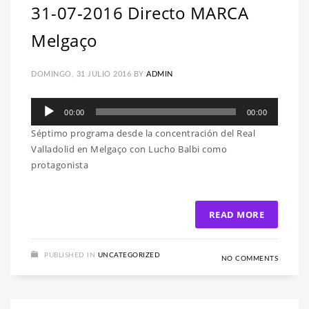
31-07-2016 Directo MARCA
Melgaço
DOMINGO, 31 JULIO 2016
BY
ADMIN
Reproductor
00:00
00:00
de
Séptimo programa desde la concentración del Real
audio
Valladolid en Melgaço con Lucho Balbi como
protagonista
READ MORE
PUBLISHED IN
UNCATEGORIZED
NO COMMENTS