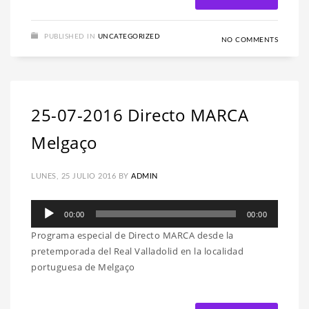
PUBLISHED IN
UNCATEGORIZED
NO COMMENTS
25-07-2016 Directo MARCA
Melgaço
LUNES, 25 JULIO 2016
BY
ADMIN
Reproductor
00:00
00:00
de
Programa especial de Directo MARCA desde la
audio
pretemporada del Real Valladolid en la localidad
portuguesa de Melgaço