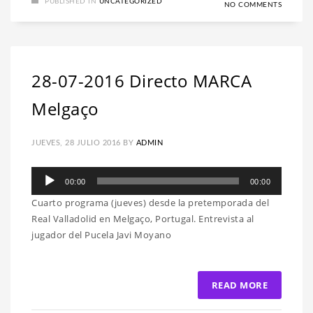
PUBLISHED IN
UNCATEGORIZED
NO COMMENTS
28-07-2016 Directo MARCA
Melgaço
JUEVES, 28 JULIO 2016
BY
ADMIN
Reproductor
00:00
00:00
de
Cuarto programa (jueves) desde la pretemporada del
audio
Real Valladolid en Melgaço, Portugal. Entrevista al
jugador del Pucela Javi Moyano
READ MORE