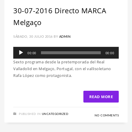
30-07-2016 Directo MARCA
Melgaço
SÁBADO, 30 JULIO 2016
BY
ADMIN
Reproductor
00:00
00:00
de
Sexto programa desde la pretemporada del Real
audio
Valladolid en Melgaço, Portugal, con el vallisoletano
Rafa López como protagonista.
READ MORE
PUBLISHED IN
UNCATEGORIZED
NO COMMENTS