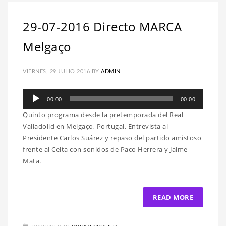
29-07-2016 Directo MARCA
Melgaço
VIERNES, 29 JULIO 2016
BY
ADMIN
Reproductor
00:00
00:00
de
Quinto programa desde la pretemporada del Real
audio
Valladolid en Melgaço, Portugal. Entrevista al
Presidente Carlos Suárez y repaso del partido amistoso
frente al Celta con sonidos de Paco Herrera y Jaime
Mata.
READ MORE