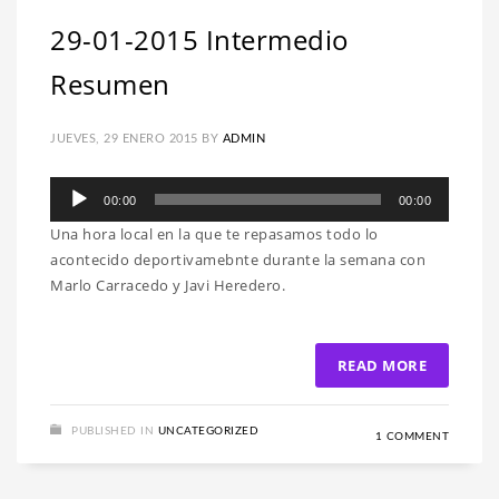
29-01-2015 Intermedio
Resumen
JUEVES, 29 ENERO 2015
BY
ADMIN
Reproductor
00:00
00:00
de
Una hora local en la que te repasamos todo lo
audio
acontecido deportivamebnte durante la semana con
Marlo Carracedo y Javi Heredero.
READ MORE
PUBLISHED IN
UNCATEGORIZED
1 COMMENT