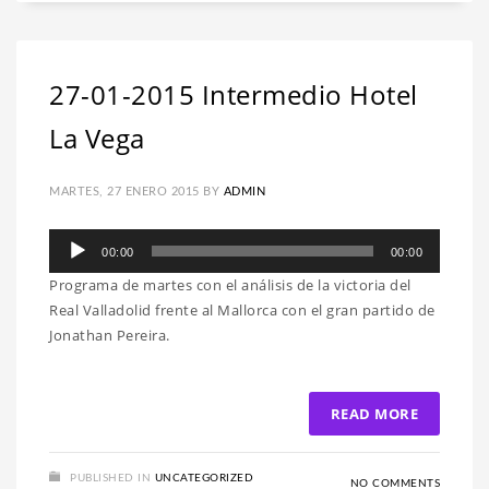
27-01-2015 Intermedio Hotel
La Vega
MARTES, 27 ENERO 2015
BY
ADMIN
Reproductor
00:00
00:00
de
Programa de martes con el análisis de la victoria del
audio
Real Valladolid frente al Mallorca con el gran partido de
Jonathan Pereira.
READ MORE
PUBLISHED IN
UNCATEGORIZED
NO COMMENTS