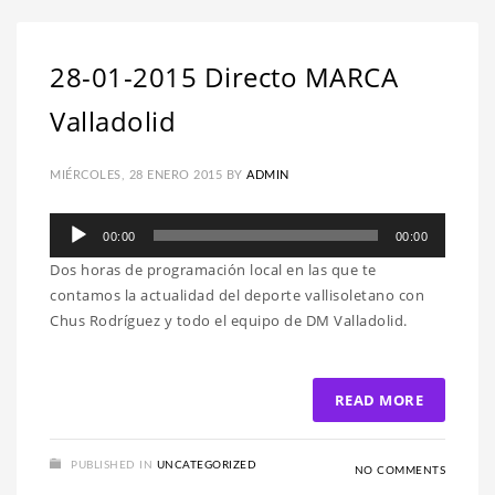
28-01-2015 Directo MARCA
Valladolid
MIÉRCOLES, 28 ENERO 2015
BY
ADMIN
Reproductor
00:00
00:00
de
Dos horas de programación local en las que te
audio
contamos la actualidad del deporte vallisoletano con
Chus Rodríguez y todo el equipo de DM Valladolid.
READ MORE
PUBLISHED IN
UNCATEGORIZED
NO COMMENTS