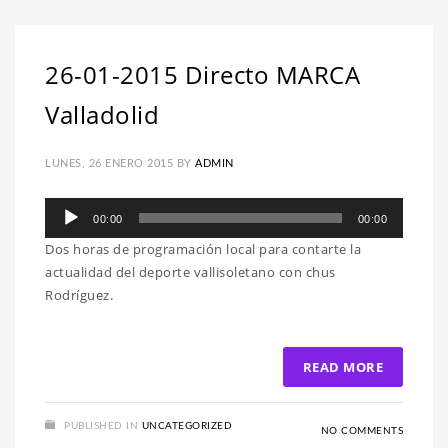
26-01-2015 Directo MARCA
Valladolid
LUNES, 26 ENERO 2015
BY
ADMIN
Reproductor
00:00
00:00
de
Dos horas de programación local para contarte la
audio
actualidad del deporte vallisoletano con chus
Rodríguez.
READ MORE
PUBLISHED IN
UNCATEGORIZED
NO COMMENTS