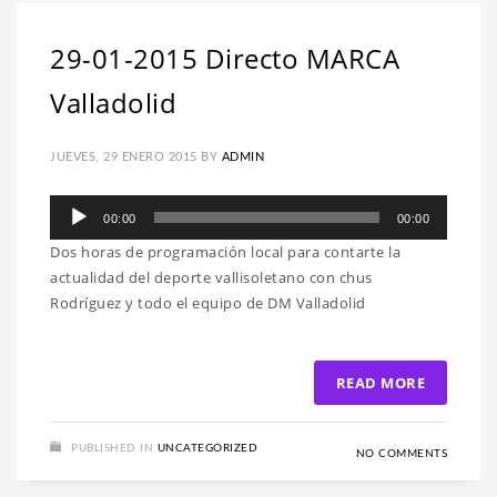
29-01-2015 Directo MARCA
Valladolid
JUEVES, 29 ENERO 2015
BY
ADMIN
Reproductor
00:00
00:00
de
Dos horas de programación local para contarte la
audio
actualidad del deporte vallisoletano con chus
Rodríguez y todo el equipo de DM Valladolid
READ MORE
PUBLISHED IN
UNCATEGORIZED
NO COMMENTS