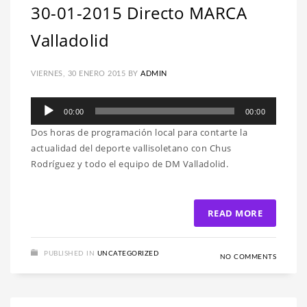
30-01-2015 Directo MARCA
Valladolid
VIERNES, 30 ENERO 2015
BY
ADMIN
Reproductor
00:00
00:00
de
Dos horas de programación local para contarte la
audio
actualidad del deporte vallisoletano con Chus
Rodríguez y todo el equipo de DM Valladolid.
READ MORE
PUBLISHED IN
UNCATEGORIZED
NO COMMENTS