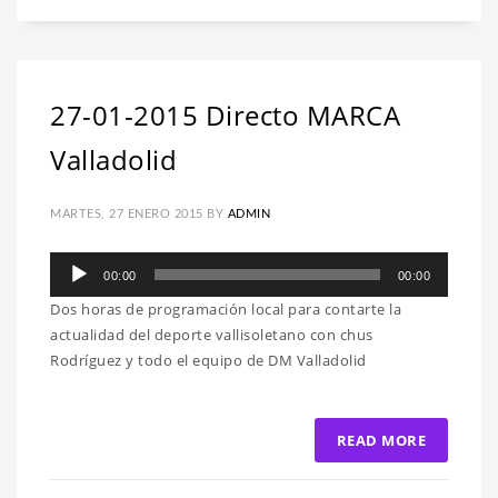
27-01-2015 Directo MARCA
Valladolid
MARTES, 27 ENERO 2015
BY
ADMIN
Reproductor
00:00
00:00
de
Dos horas de programación local para contarte la
audio
actualidad del deporte vallisoletano con chus
Rodríguez y todo el equipo de DM Valladolid
READ MORE