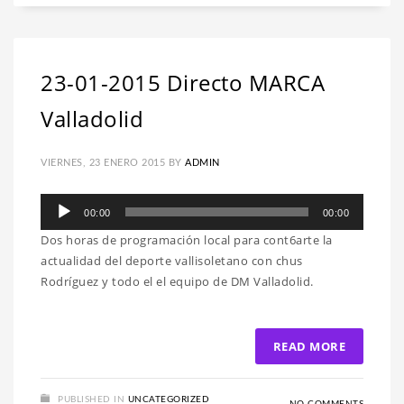
23-01-2015 Directo MARCA
Valladolid
VIERNES, 23 ENERO 2015
BY
ADMIN
Reproductor
00:00
00:00
de
Dos horas de programación local para cont6arte la
audio
actualidad del deporte vallisoletano con chus
Rodríguez y todo el el equipo de DM Valladolid.
READ MORE
PUBLISHED IN
UNCATEGORIZED