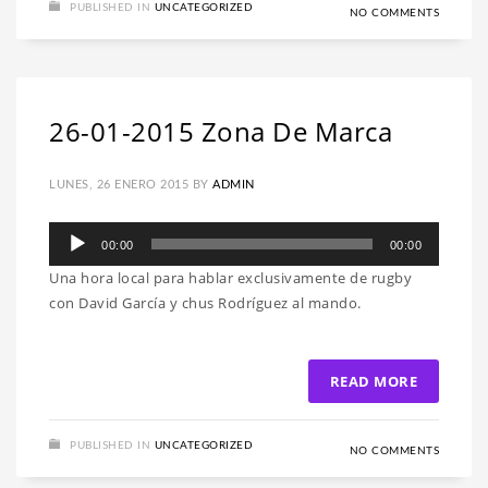
PUBLISHED IN
UNCATEGORIZED
NO COMMENTS
26-01-2015 Zona De Marca
LUNES, 26 ENERO 2015
BY
ADMIN
Reproductor
00:00
00:00
de
Una hora local para hablar exclusivamente de rugby
audio
con David García y chus Rodríguez al mando.
READ MORE
PUBLISHED IN
UNCATEGORIZED
NO COMMENTS