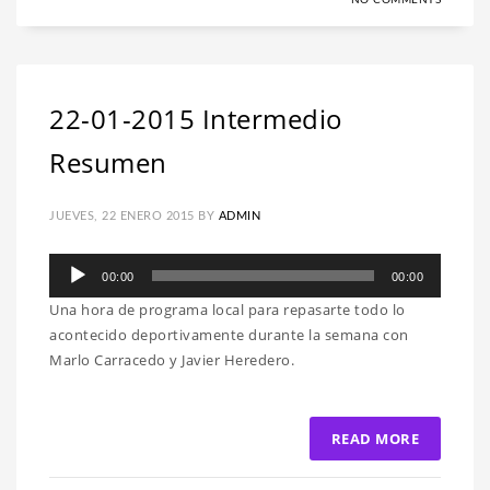
NO COMMENTS
22-01-2015 Intermedio
Resumen
JUEVES, 22 ENERO 2015
BY
ADMIN
Reproductor
00:00
00:00
de
Una hora de programa local para repasarte todo lo
audio
acontecido deportivamente durante la semana con
Marlo Carracedo y Javier Heredero.
READ MORE