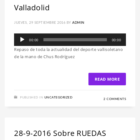
Valladolid
JUEVES, 29 SEPTIEMBRE 2016
BY
ADMIN
Reproductor
00:00
00:00
de
Repaso de toda la actualidad del deporte vallisoletano
audio
de la mano de Chus Rodríguez
READ MORE
PUBLISHED IN
UNCATEGORIZED
2 COMMENTS
28-9-2016 Sobre RUEDAS