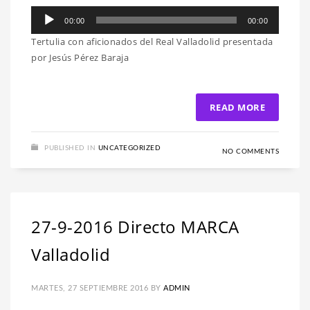
Reproductor
00:00
00:00
de
Tertulia con aficionados del Real Valladolid presentada
audio
por Jesús Pérez Baraja
READ MORE
PUBLISHED IN
UNCATEGORIZED
NO COMMENTS
27-9-2016 Directo MARCA
Valladolid
MARTES, 27 SEPTIEMBRE 2016
BY
ADMIN