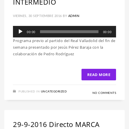
INTERMEDIO
VIERNES, 30 SEPTIEMBRE 2016
BY
ADMIN
Reproductor
00:00
00:00
de
Programa previo al partido del Real Valladolid del fin de
audio
semana presentado por Jesús Pérez Baraja con la
colaboración de Pedro Rodríguez
READ MORE
PUBLISHED IN
UNCATEGORIZED
NO COMMENTS
29-9-2016 Directo MARCA