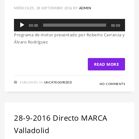
MIÉRCOLES, 28 SEPTIEMBRE 2016
BY
ADMIN
Reproductor
00:00
00:00
de
Programa de motor presentado por Roberto Carranza y
audio
Álvaro Rodríguez
READ MORE
PUBLISHED IN
UNCATEGORIZED
NO COMMENTS
28-9-2016 Directo MARCA
Valladolid