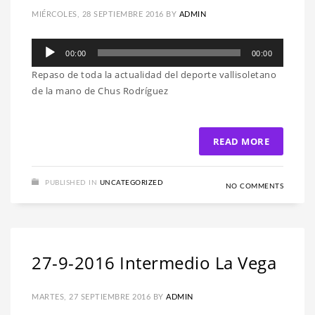
MIÉRCOLES, 28 SEPTIEMBRE 2016
BY
ADMIN
Reproductor
00:00
00:00
de
Repaso de toda la actualidad del deporte vallisoletano
audio
de la mano de Chus Rodríguez
READ MORE
PUBLISHED IN
UNCATEGORIZED
NO COMMENTS
27-9-2016 Intermedio La Vega
MARTES, 27 SEPTIEMBRE 2016
BY
ADMIN