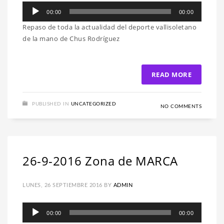
Reproductor
00:00
00:00
de
Repaso de toda la actualidad del deporte vallisoletano
audio
de la mano de Chus Rodríguez
READ MORE
PUBLISHED IN
UNCATEGORIZED
NO COMMENTS
26-9-2016 Zona de MARCA
LUNES, 26 SEPTIEMBRE 2016
BY
ADMIN
Reproductor
00:00
00:00
de