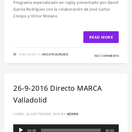
Programa especializado en rugby presentado por David
audio
García Rodríguez con la colaboración de José Carlos
Crespo y Víctor Molano
READ MORE
PUBLISHED IN
UNCATEGORIZED
NO COMMENTS
26-9-2016 Directo MARCA
Valladolid
LUNES, 26 SEPTIEMBRE 2016
BY
ADMIN
Reproductor
00:00
00:00