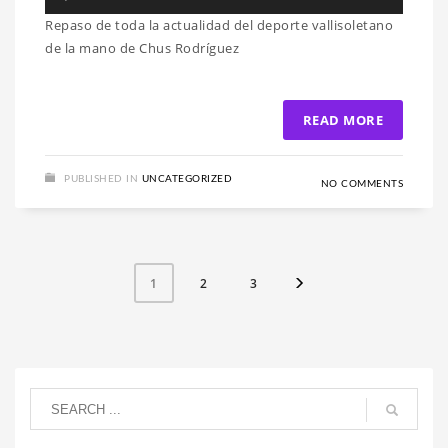
de
Repaso de toda la actualidad del deporte vallisoletano
audio
de la mano de Chus Rodríguez
READ MORE
PUBLISHED IN
UNCATEGORIZED
NO COMMENTS
2
3
1