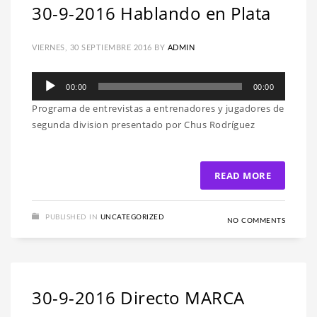
30-9-2016 Hablando en Plata
VIERNES, 30 SEPTIEMBRE 2016
BY
ADMIN
Reproductor
00:00
00:00
de
Programa de entrevistas a entrenadores y jugadores de
audio
segunda division presentado por Chus Rodríguez
READ MORE
PUBLISHED IN
UNCATEGORIZED
NO COMMENTS
30-9-2016 Directo MARCA