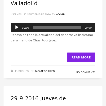
Valladolid
VIERNES, 30 SEPTIEMBRE 2016
BY
ADMIN
Reproductor
00:00
00:00
de
Repaso de toda la actualidad del deporte vallisoletano
audio
de la mano de Chus Rodríguez
READ MORE
PUBLISHED IN
UNCATEGORIZED
NO COMMENTS
29-9-2016 Jueves de