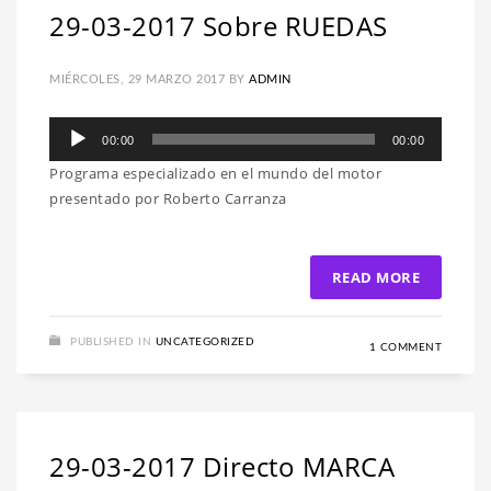
29-03-2017 Sobre RUEDAS
MIÉRCOLES, 29 MARZO 2017
BY
ADMIN
Reproductor
00:00
00:00
de
Programa especializado en el mundo del motor
audio
presentado por Roberto Carranza
READ MORE
PUBLISHED IN
UNCATEGORIZED
1 COMMENT
29-03-2017 Directo MARCA