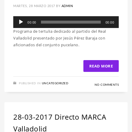
MARTES, 28 MARZO 2017
BY
ADMIN
Reproductor
00:00
00:00
de
Programa de tertulia dedicado al partido del Real
audio
Valladolid presentado por Jesús Pérez Baraja con
aficionados del conjunto pucelano.
READ MORE
PUBLISHED IN
UNCATEGORIZED
NO COMMENTS
28-03-2017 Directo MARCA
Valladolid