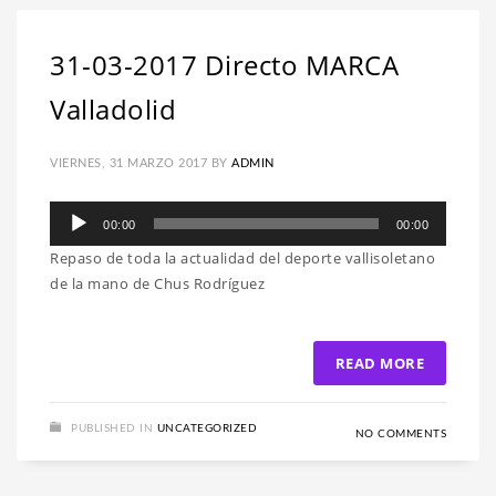
31-03-2017 Directo MARCA
Valladolid
VIERNES, 31 MARZO 2017
BY
ADMIN
Reproductor
00:00
00:00
de
Repaso de toda la actualidad del deporte vallisoletano
audio
de la mano de Chus Rodríguez
READ MORE
PUBLISHED IN
UNCATEGORIZED
NO COMMENTS