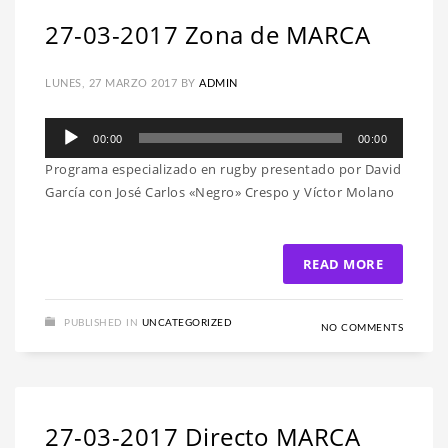
27-03-2017 Zona de MARCA
LUNES, 27 MARZO 2017
BY
ADMIN
Reproductor
00:00
00:00
de
Programa especializado en rugby presentado por David
audio
García con José Carlos «Negro» Crespo y Víctor Molano
READ MORE
PUBLISHED IN
UNCATEGORIZED
NO COMMENTS
27-03-2017 Directo MARCA