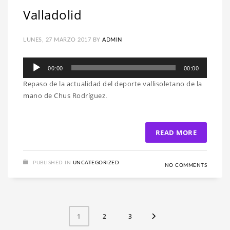
Valladolid
LUNES, 27 MARZO 2017
BY
ADMIN
Reproductor
00:00
00:00
de
Repaso de la actualidad del deporte vallisoletano de la
audio
mano de Chus Rodríguez.
READ MORE
PUBLISHED IN
UNCATEGORIZED
NO COMMENTS
2
3
1