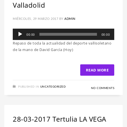
Valladolid
MIÉRCOLES, 29 MARZO 2017
BY
ADMIN
Reproductor
00:00
00:00
de
Repaso de toda la actualidad del deporte vallisoletano
audio
de la mano de David García (Hoy)
READ MORE
PUBLISHED IN
UNCATEGORIZED
NO COMMENTS
28-03-2017 Tertulia LA VEGA