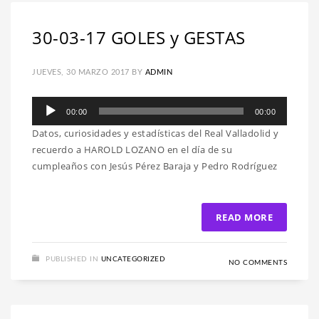
30-03-17 GOLES y GESTAS
JUEVES, 30 MARZO 2017
BY
ADMIN
Reproductor
00:00
00:00
de
Datos, curiosidades y estadísticas del Real Valladolid y
audio
recuerdo a HAROLD LOZANO en el día de su
cumpleaños con Jesús Pérez Baraja y Pedro Rodríguez
READ MORE
PUBLISHED IN
UNCATEGORIZED
NO COMMENTS