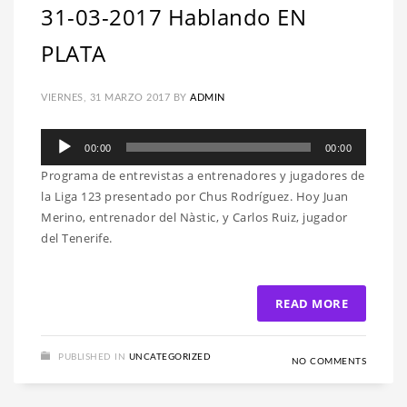
31-03-2017 Hablando EN
PLATA
VIERNES, 31 MARZO 2017
BY
ADMIN
Reproductor
00:00
00:00
de
Programa de entrevistas a entrenadores y jugadores de
audio
la Liga 123 presentado por Chus Rodríguez. Hoy Juan
Merino, entrenador del Nàstic, y Carlos Ruiz, jugador
del Tenerife.
READ MORE
PUBLISHED IN
UNCATEGORIZED
NO COMMENTS