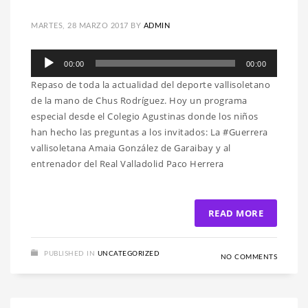
MARTES, 28 MARZO 2017
BY
ADMIN
Reproductor
00:00
00:00
de
Repaso de toda la actualidad del deporte vallisoletano
audio
de la mano de Chus Rodríguez. Hoy un programa
especial desde el Colegio Agustinas donde los niños
han hecho las preguntas a los invitados: La #Guerrera
vallisoletana Amaia González de Garaibay y al
entrenador del Real Valladolid Paco Herrera
READ MORE
PUBLISHED IN
UNCATEGORIZED
NO COMMENTS