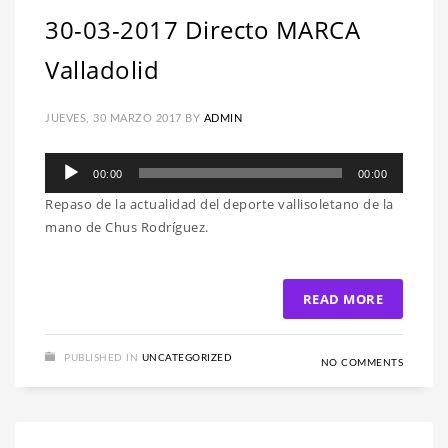
30-03-2017 Directo MARCA
Valladolid
JUEVES, 30 MARZO 2017
BY
ADMIN
Reproductor
00:00
00:00
de
Repaso de la actualidad del deporte vallisoletano de la
audio
mano de Chus Rodríguez.
READ MORE
PUBLISHED IN
UNCATEGORIZED
NO COMMENTS