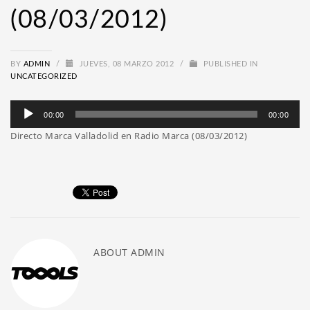
(08/03/2012)
BY
ADMIN
/
JUEVES, 08 MARZO 2012
/
PUBLISHED IN
UNCATEGORIZED
Reproductor
00:00
00:00
de
Directo Marca Valladolid en Radio Marca (08/03/2012)
audio
ABOUT
ADMIN