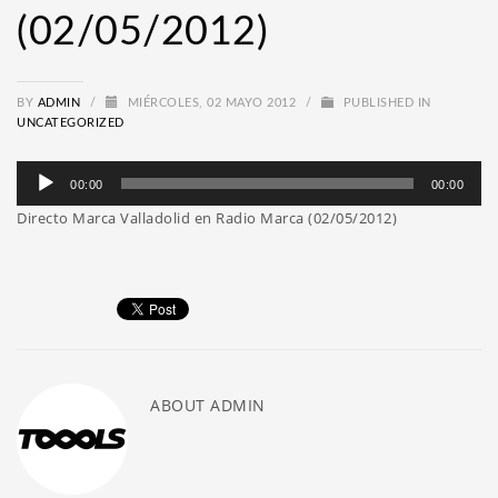
(02/05/2012)
BY
ADMIN
/
MIÉRCOLES, 02 MAYO 2012
/
PUBLISHED IN
UNCATEGORIZED
Reproductor
00:00
00:00
de
Directo Marca Valladolid en Radio Marca (02/05/2012)
audio
ABOUT
ADMIN