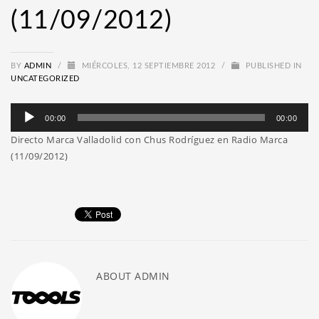
(11/09/2012)
BY
ADMIN
/
MIÉRCOLES, 12 SEPTIEMBRE 2012
/
PUBLISHED IN
UNCATEGORIZED
Reproductor
00:00
00:00
de
Directo Marca Valladolid con Chus Rodríguez en Radio Marca
audio
(11/09/2012)
ABOUT
ADMIN