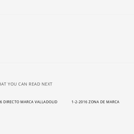
ar
pa
a
o
di
el
v
AT YOU CAN READ NEXT
16 DIRECTO MARCA VALLADOLID
1-2-2016 ZONA DE MARCA