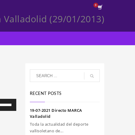
 Valladolid (29/01/2013)
RECENT POSTS
iliza
s
19-07-2021 Directo MARCA
clas
Valladolid
e
Toda la actualidad del deporte
echa
vallisoletano de...