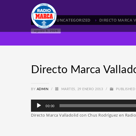
HOME
UNCATEGORIZED
DIRECTO MARCA V
agosto 8, 2026
Directo Marca Vallad
BY
ADMIN
/
MARTES, 29 ENERO 2013
/
PUBLISHED
Reproductor
00:00
de
Directo Marca Valladolid con Chus Rodríguez en Radio
audio