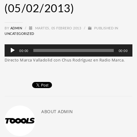
(05/02/2013)
BY
ADMIN
/
MARTES, 05 FEBRERO 2013
/
PUBLISHED IN
UNCATEGORIZED
Reproductor
00:00
00:00
de
Directo Marca Valladolid con Chus Rodríguez en Radio Marca.
audio
ABOUT
ADMIN