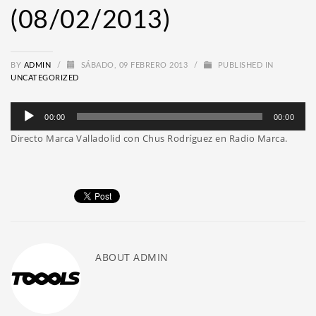
(08/02/2013)
BY
ADMIN
/
SÁBADO, 09 FEBRERO 2013
/
PUBLISHED IN
UNCATEGORIZED
Reproductor
00:00
00:00
de
Directo Marca Valladolid con Chus Rodríguez en Radio Marca.
audio
ABOUT
ADMIN