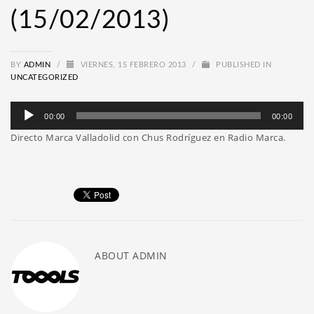
(15/02/2013)
BY
ADMIN
/
VIERNES, 15 FEBRERO 2013
/
PUBLISHED IN
UNCATEGORIZED
Reproductor
00:00
00:00
de
Directo Marca Valladolid con Chus Rodríguez en Radio Marca.
audio
ABOUT
ADMIN