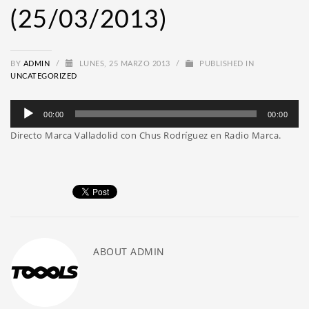
(25/03/2013)
BY
ADMIN
/
LUNES, 25 MARZO 2013
/
PUBLISHED IN
UNCATEGORIZED
Reproductor
00:00
00:00
de
Directo Marca Valladolid con Chus Rodríguez en Radio Marca.
audio
ABOUT
ADMIN