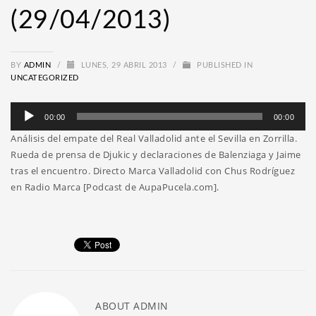
(29/04/2013)
BY
ADMIN
/
LUNES, 29 ABRIL 2013
/
PUBLISHED IN
UNCATEGORIZED
Reproductor
00:00
00:00
de
Análisis del empate del Real Valladolid ante el Sevilla en Zorrilla.
audio
Rueda de prensa de Djukic y declaraciones de Balenziaga y Jaime
tras el encuentro. Directo Marca Valladolid con Chus Rodríguez
en Radio Marca [Podcast de AupaPucela.com].
ABOUT
ADMIN