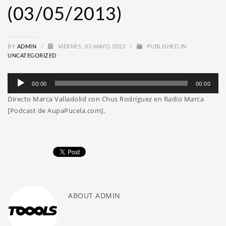
(03/05/2013)
BY
ADMIN
/
VIERNES, 03 MAYO 2013
/
PUBLISHED IN
UNCATEGORIZED
Reproductor
00:00
00:00
de
Directo Marca Valladolid con Chus Rodríguez en Radio Marca
audio
[Podcast de AupaPucela.com].
ABOUT
ADMIN