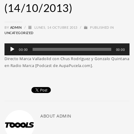
(14/10/2013)
BY
ADMIN
/
LUNES, 14 OCTUBRE 2013
/
PUBLISHED IN
UNCATEGORIZED
Reproductor
00:00
00:00
de
Directo Marca Valladolid con Chus Rodríguez y Gonzalo Quintana
audio
en Radio Marca [Podcast de AupaPucela.com].
ABOUT
ADMIN