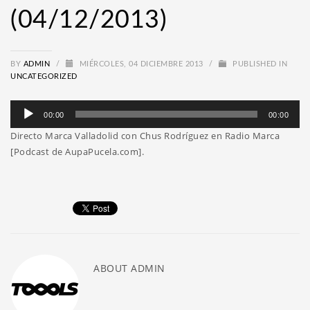
(04/12/2013)
BY
ADMIN
/
MIÉRCOLES, 04 DICIEMBRE 2013
/
PUBLISHED IN
UNCATEGORIZED
Reproductor
00:00
00:00
de
Directo Marca Valladolid con Chus Rodríguez en Radio Marca
audio
[Podcast de AupaPucela.com].
ABOUT
ADMIN