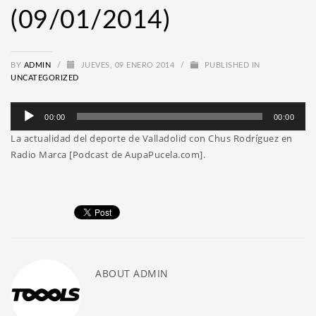
(09/01/2014)
BY
ADMIN
/
JUEVES, 09 ENERO 2014
/
PUBLISHED IN
UNCATEGORIZED
Reproductor
00:00
00:00
de
La actualidad del deporte de Valladolid con Chus Rodríguez en
audio
Radio Marca [Podcast de AupaPucela.com].
ABOUT
ADMIN