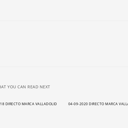
ar
pa
a
o
di
el
v
AT YOU CAN READ NEXT
018 DIRECTO MARCA VALLADOLID
04-09-2020 DIRECTO MARCA VAL