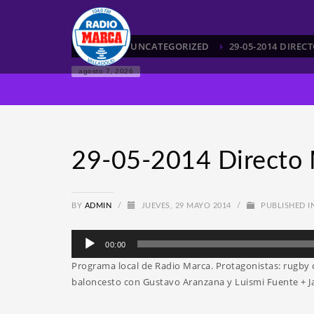
HOME
UNCATEGORIZED
29-05-2014 DIRE
agosto 7, 2026
29-05-2014 Directo 
BY
ADMIN
/
JUEVES, 29 MAYO 2014
/
PUBLISHED I
Reproductor
00:00
de
Programa local de Radio Marca. Protagonistas: rugby 
audio
baloncesto con Gustavo Aranzana y Luismi Fuente + Ja