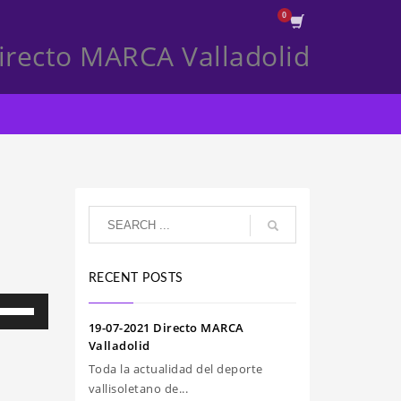
irecto MARCA Valladolid
RECENT POSTS
iliza
s
19-07-2021 Directo MARCA
clas
Valladolid
e
Toda la actualidad del deporte
echa
vallisoletano de...