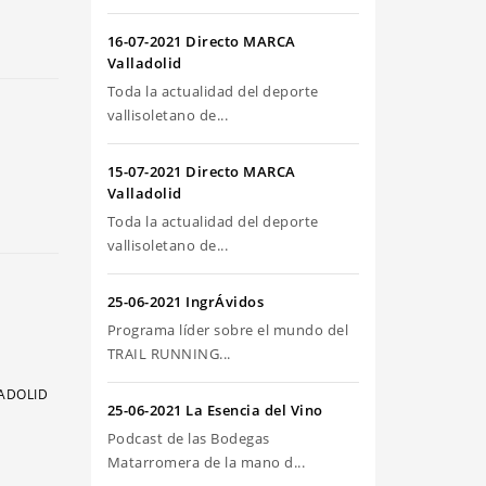
riba/abajo
ra
16-07-2021 Directo MARCA
umentar
Valladolid
Toda la actualidad del deporte
sminuir
vallisoletano de...
olumen.
15-07-2021 Directo MARCA
Valladolid
Toda la actualidad del deporte
vallisoletano de...
25-06-2021 IngrÁvidos
Programa líder sobre el mundo del
TRAIL RUNNING...
LADOLID
25-06-2021 La Esencia del Vino
Podcast de las Bodegas
Matarromera de la mano d...