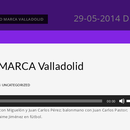
29-05-2014 D
CTO MARCA VALLADOLID
MARCA Valladolid
N
UNCATEGORIZED
Ut
00:00
la
con Miguelón y Juan Carlos Pérez; balonmano con Juan Carlos Pastor;
te
ime Jiménez en fútbol.
d
fl