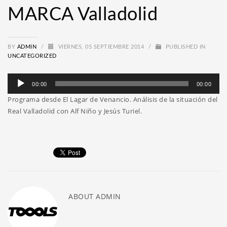
MARCA Valladolid
BY
ADMIN
/
VIERNES, 05 SEPTIEMBRE 2014
/
PUBLISHED IN
UNCATEGORIZED
Reproductor
00:00
00:00
de
Programa desde El Lagar de Venancio. Análisis de la situación del
audio
Real Valladolid con Alf Niño y Jesús Turiel.
ABOUT
ADMIN