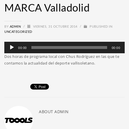
MARCA Valladolid
BY
ADMIN
/
VIERNES, 31 OCTUBRE 2014
/
PUBLISHED IN
UNCATEGORIZED
Reproductor
00:00
00:00
de
Dos horas de programa local con Chus Rodríguez en las que te
audio
contamos la actualidad del deporte vallisoletano.
ABOUT
ADMIN