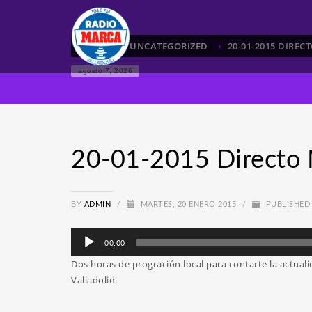
HOME
UNCATEGORIZED
20-01-2015 DIRE
agosto 7, 2026
20-01-2015 Directo 
BY
ADMIN
/
MARTES, 20 ENERO 2015
/
PUBLISHED
Reproductor
00:00
de
Dos horas de progración local para contarte la actual
audio
Valladolid.