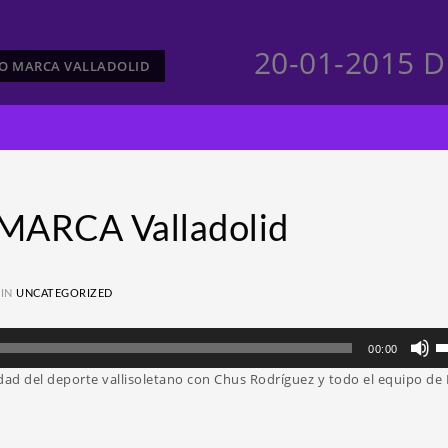
20-01-2015 D
CTO MARCA VALLADOLID
MARCA Valladolid
 IN
UNCATEGORIZED
Ut
00:00
la
idad del deporte vallisoletano con Chus Rodríguez y todo el equipo de
te
d
fl