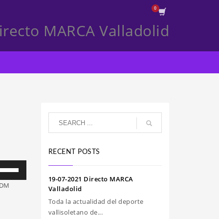
irecto MARCA Valladolid
RECENT POSTS
iliza
s
19-07-2021 Directo MARCA
 DM
clas
Valladolid
e
Toda la actualidad del deporte
echa
vallisoletano de...