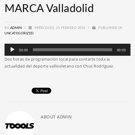
MARCA Valladolid
BY
ADMIN
/
MIÉRCOLES, 25 FEBRERO 2015
/
PUBLISHED IN
UNCATEGORIZED
Reproductor
00:00
00:00
de
Dos horas de programación local para contarte toda la
audio
actualidad del deporte vallisoletano con Chus Rodríguez.
ABOUT
ADMIN