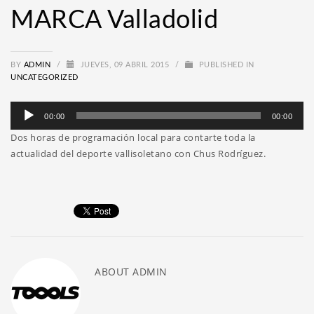
MARCA Valladolid
BY
ADMIN
/
JUEVES, 09 ABRIL 2015
/
PUBLISHED IN
UNCATEGORIZED
Reproductor
00:00
00:00
de
Dos horas de programación local para contarte toda la
audio
actualidad del deporte vallisoletano con Chus Rodríguez.
ABOUT
ADMIN