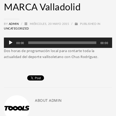
MARCA Valladolid
BY
ADMIN
/
MIÉRCOLES, 20 MAYO 2015
/
PUBLISHED IN
UNCATEGORIZED
Reproductor
00:00
00:00
de
Dos horas de programación local para contarte toda la
audio
actualidad del deporte vallisoletano con Chus Rodríguez.
ABOUT
ADMIN