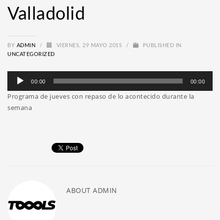
Valladolid
BY
ADMIN
/
VIERNES, 29 MAYO 2015
/
PUBLISHED IN
UNCATEGORIZED
Reproductor
00:00
00:00
de
Programa de jueves con repaso de lo acontecido durante la
audio
semana
ABOUT
ADMIN