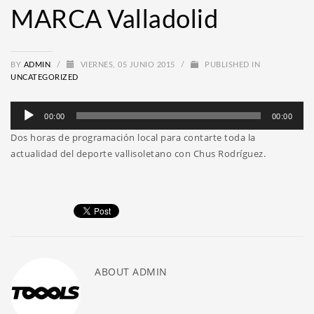
MARCA Valladolid
BY
ADMIN
/
VIERNES, 05 JUNIO 2015
/
PUBLISHED IN
UNCATEGORIZED
Reproductor
00:00
00:00
de
Dos horas de programación local para contarte toda la
audio
actualidad del deporte vallisoletano con Chus Rodríguez.
ABOUT
ADMIN