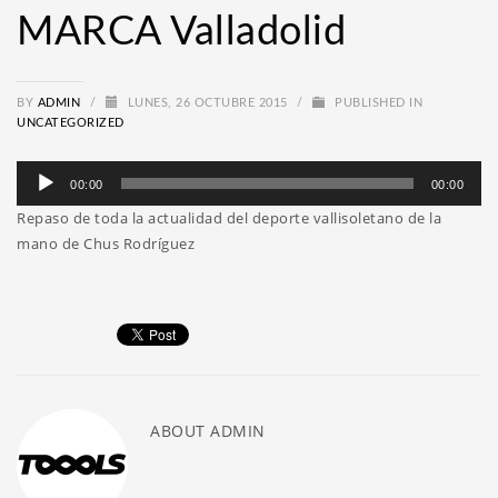
MARCA Valladolid
BY
ADMIN
/
LUNES, 26 OCTUBRE 2015
/
PUBLISHED IN
UNCATEGORIZED
Reproductor
00:00
00:00
de
Repaso de toda la actualidad del deporte vallisoletano de la
audio
mano de Chus Rodríguez
ABOUT
ADMIN