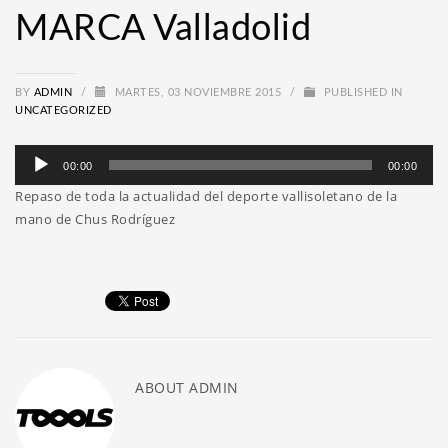
MARCA Valladolid
BY
ADMIN
/
MARTES, 03 NOVIEMBRE 2015
/
PUBLISHED IN
UNCATEGORIZED
Reproductor
00:00
00:00
de
Repaso de toda la actualidad del deporte vallisoletano de la
audio
mano de Chus Rodríguez
ABOUT
ADMIN