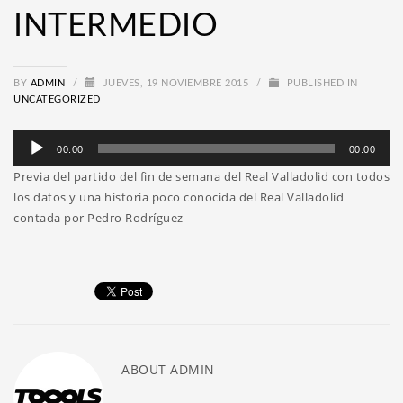
INTERMEDIO
BY
ADMIN
/
JUEVES, 19 NOVIEMBRE 2015
/
PUBLISHED IN
UNCATEGORIZED
Reproductor
00:00
00:00
de
Previa del partido del fin de semana del Real Valladolid con todos
audio
los datos y una historia poco conocida del Real Valladolid
contada por Pedro Rodríguez
ABOUT
ADMIN