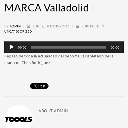
MARCA Valladolid
BY
ADMIN
/
LUNES, 18 ENERO 2016
/
PUBLISHED IN
UNCATEGORIZED
Reproductor
00:00
00:00
de
Repaso de toda la actualidad del deporte vallisoletano de la
audio
mano de Chus Rodríguez
ABOUT
ADMIN