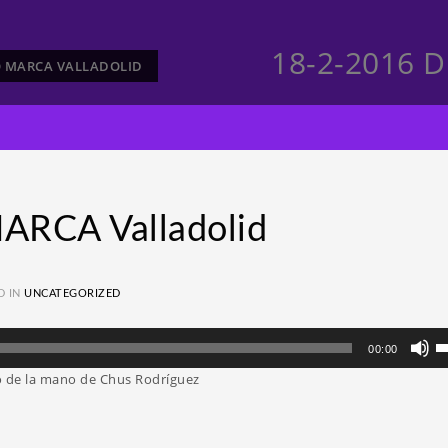
18-2-2016 D
TO MARCA VALLADOLID
ARCA Valladolid
D IN
UNCATEGORIZED
Ut
00:00
la
no de la mano de Chus Rodríguez
te
d
fl