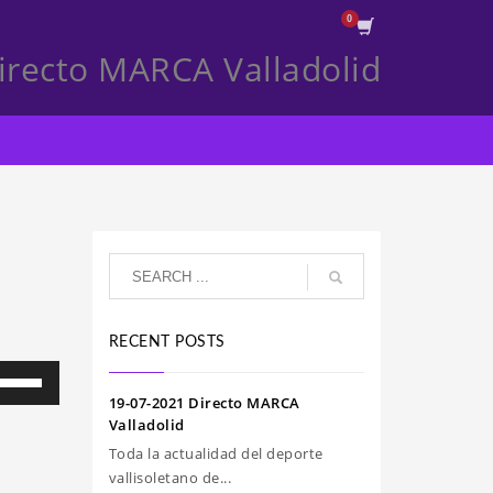
irecto MARCA Valladolid
RECENT POSTS
iliza
s
19-07-2021 Directo MARCA
clas
Valladolid
e
Toda la actualidad del deporte
echa
vallisoletano de...