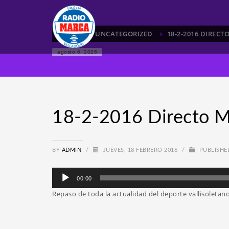
HOME
UNCATEGORIZED
18-2-2016 DIREC
agosto 6, 2026
18-2-2016 Directo M
BY
ADMIN
/
JUEVES, 18 FEBRERO 2016
/
PUBLISHE
Reproductor
00:00
de
Repaso de toda la actualidad del deporte vallisoleta
audio