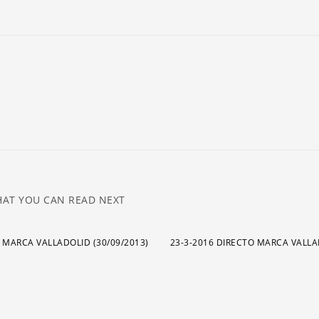
ar
pa
a
o
di
el
v
AT YOU CAN READ NEXT
 MARCA VALLADOLID (30/09/2013)
23-3-2016 DIRECTO MARCA VALL