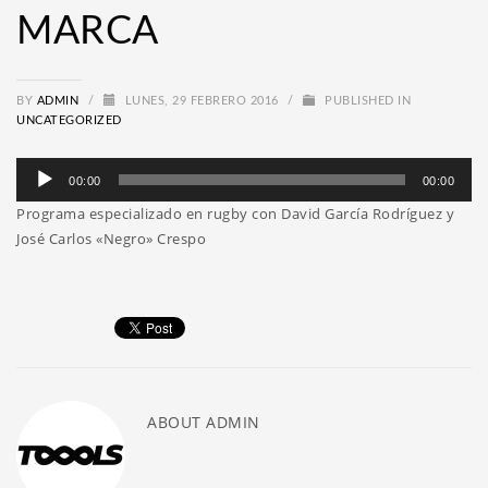
MARCA
BY
ADMIN
/
LUNES, 29 FEBRERO 2016
/
PUBLISHED IN
UNCATEGORIZED
Reproductor
00:00
00:00
de
Programa especializado en rugby con David García Rodríguez y
audio
José Carlos «Negro» Crespo
ABOUT
ADMIN