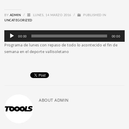
BY
ADMIN
/
LUNES, 14 MARZO 2016
/
PUBLISHED IN
UNCATEGORIZED
Reproductor
00:00
00:00
de
Programa de lunes con repaso de todo lo acontecido el fin de
audio
semana en el deporte vallisoletano
ABOUT
ADMIN