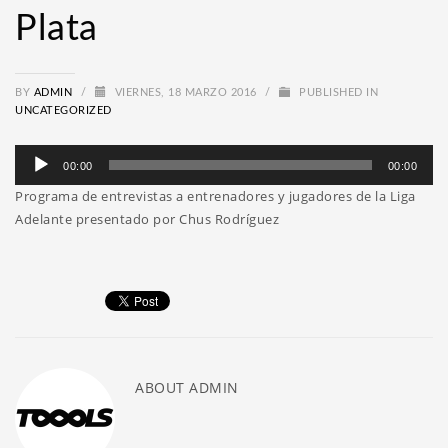
Plata
BY
ADMIN
/
VIERNES, 18 MARZO 2016
/
PUBLISHED IN
UNCATEGORIZED
Reproductor
00:00
00:00
de
Programa de entrevistas a entrenadores y jugadores de la Liga
audio
Adelante presentado por Chus Rodríguez
ABOUT
ADMIN