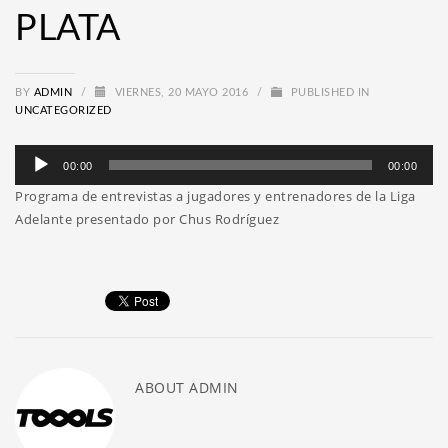
PLATA
BY
ADMIN
/
VIERNES, 20 MAYO 2016
/
PUBLISHED IN
UNCATEGORIZED
Reproductor
00:00
00:00
de
Programa de entrevistas a jugadores y entrenadores de la Liga
audio
Adelante presentado por Chus Rodríguez
ABOUT
ADMIN