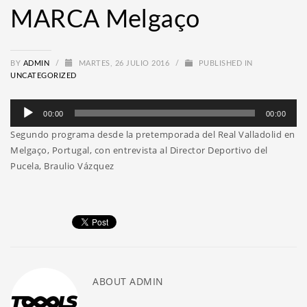
MARCA Melgaço
BY
ADMIN
/
MARTES, 26 JULIO 2016
/
PUBLISHED IN
UNCATEGORIZED
Reproductor
00:00
00:00
de
Segundo programa desde la pretemporada del Real Valladolid en
audio
Melgaço, Portugal, con entrevista al Director Deportivo del
Pucela, Braulio Vázquez
ABOUT
ADMIN