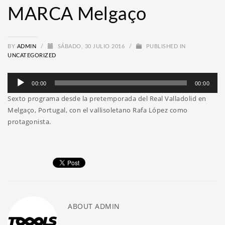
MARCA Melgaço
BY
ADMIN
/
SÁBADO, 30 JULIO 2016
/
PUBLISHED IN
UNCATEGORIZED
Reproductor
00:00
00:00
de
Sexto programa desde la pretemporada del Real Valladolid en
audio
Melgaço, Portugal, con el vallisoletano Rafa López como
protagonista.
ABOUT
ADMIN