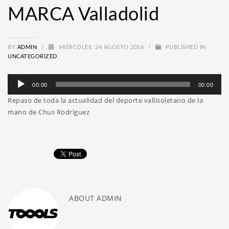
MARCA Valladolid
BY
ADMIN
/
MIÉRCOLES, 24 AGOSTO 2016
/
PUBLISHED IN
UNCATEGORIZED
Reproductor
00:00
00:00
de
Repaso de toda la actualidad del deporte vallisoletano de la
audio
mano de Chus Rodríguez
ABOUT
ADMIN