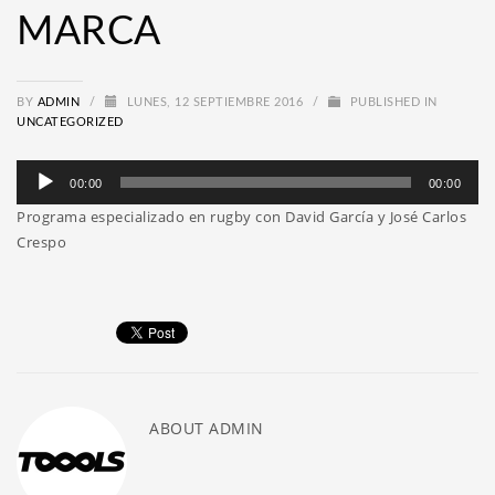
MARCA
BY
ADMIN
/
LUNES, 12 SEPTIEMBRE 2016
/
PUBLISHED IN
UNCATEGORIZED
Reproductor
00:00
00:00
de
Programa especializado en rugby con David García y José Carlos
audio
Crespo
ABOUT
ADMIN