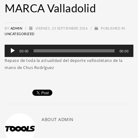
MARCA Valladolid
BY
ADMIN
/
VIERNES, 23 SEPTIEMBRE 2016
/
PUBLISHED IN
UNCATEGORIZED
Reproductor
00:00
00:00
de
Repaso de toda la actualidad del deporte vallisoletano de la
audio
mano de Chus Rodríguez
ABOUT
ADMIN