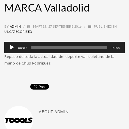
MARCA Valladolid
BY
ADMIN
/
MARTES, 27 SEPTIEMBRE 2016
/
PUBLISHED IN
UNCATEGORIZED
Reproductor
00:00
00:00
de
Repaso de toda la actualidad del deporte vallisoletano de la
audio
mano de Chus Rodríguez
ABOUT
ADMIN