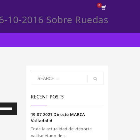
6-10-2016 Sobre Ruedas
RECENT POSTS
iliza
s
19-07-2021 Directo MARCA
clas
Valladolid
e
Toda la actualidad del deporte
echa
vallisoletano de...