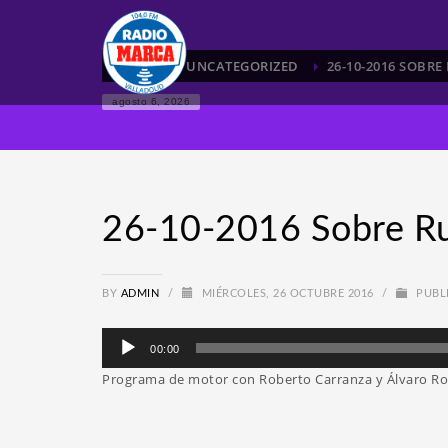
HOME
UNCATEGORIZED
26-10-2016 SOBRE
agosto 6, 2026
26-10-2016 Sobre R
BY
ADMIN
/
MIÉRCOLES, 26 OCTUBRE 2016
/
PUBL
Reproductor
00:00
de
Programa de motor con Roberto Carranza y Álvaro Ro
audio