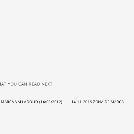
ar
pa
a
o
di
el
v
AT YOU CAN READ NEXT
 MARCA VALLADOLID (14/03/2012)
14-11-2016 ZONA DE MARCA