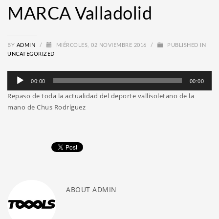
MARCA Valladolid
BY
ADMIN
/
MIÉRCOLES, 02 NOVIEMBRE 2016
/
PUBLISHED IN
UNCATEGORIZED
Reproductor
00:00
00:00
de
Repaso de toda la actualidad del deporte vallisoletano de la
audio
mano de Chus Rodríguez
ABOUT
ADMIN