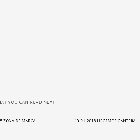
ar
pa
a
o
di
el
v
AT YOU CAN READ NEXT
15 ZONA DE MARCA
10-01-2018 HACEMOS CANTERA