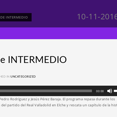
10-11-201
S DE INTERMEDIO
 de INTERMEDIO
HED IN
UNCATEGORIZED
Ut
00:00
la
edro Rodríguez y Jesús Pérez Baraja. El programa repasa durante los
te
del partido del Real Valladolid en Elche y rescata un capítulo de la his
d
fl